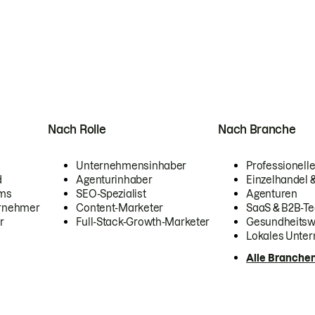
Nach Rolle
Nach Branche
Unternehmensinhaber
Professionelle
d
Agenturinhaber
Einzelhandel
ams
SEO-Spezialist
Agenturen
ernehmer
Content-Marketer
SaaS & B2B-Te
r
Full-Stack-Growth-Marketer
Gesundheits
Lokales Unte
Alle Branche