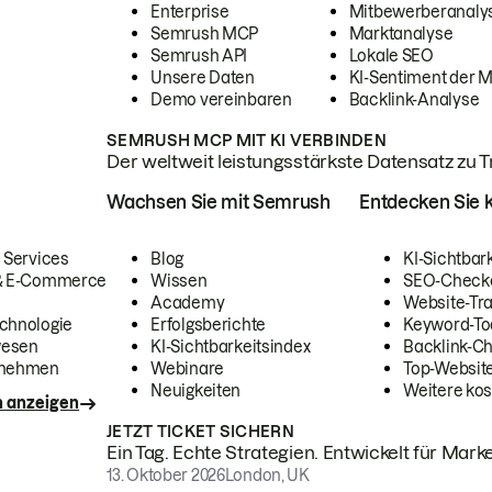
Enterprise
Mitbewerberanaly
Semrush MCP
Marktanalyse
Semrush API
Lokale SEO
Unsere Daten
KI-Sentiment der 
Demo vereinbaren
Backlink-Analyse
SEMRUSH MCP MIT KI VERBINDEN
Der weltweit leistungsstärkste Datensatz zu Tra
Wachsen Sie mit Semrush
Entdecken Sie k
 Services
Blog
KI-Sichtbar
 & E-Commerce
Wissen
SEO-Check
Academy
Website-Tra
chnologie
Erfolgsberichte
Keyword-To
wesen
KI-Sichtbarkeitsindex
Backlink-C
rnehmen
Webinare
Top-Website
Neuigkeiten
Weitere kos
n anzeigen
JETZT TICKET SICHERN
Ein Tag. Echte Strategien. Entwickelt für Marke
13. Oktober 2026
London, UK