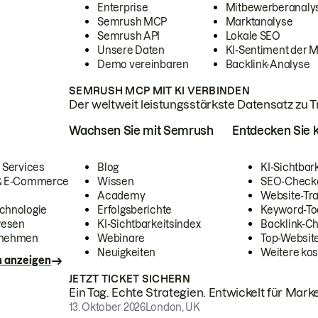
Enterprise
Mitbewerberanaly
Semrush MCP
Marktanalyse
Semrush API
Lokale SEO
Unsere Daten
KI-Sentiment der 
Demo vereinbaren
Backlink-Analyse
SEMRUSH MCP MIT KI VERBINDEN
Der weltweit leistungsstärkste Datensatz zu Tra
Wachsen Sie mit Semrush
Entdecken Sie k
 Services
Blog
KI-Sichtbar
 & E-Commerce
Wissen
SEO-Check
Academy
Website-Tra
chnologie
Erfolgsberichte
Keyword-To
wesen
KI-Sichtbarkeitsindex
Backlink-C
rnehmen
Webinare
Top-Website
Neuigkeiten
Weitere kos
n anzeigen
JETZT TICKET SICHERN
Ein Tag. Echte Strategien. Entwickelt für Marke
13. Oktober 2026
London, UK