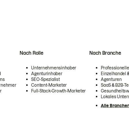
Nach Rolle
Nach Branche
Unternehmensinhaber
Professionelle
d
Agenturinhaber
Einzelhandel
ams
SEO-Spezialist
Agenturen
ernehmer
Content-Marketer
SaaS & B2B-Te
r
Full-Stack-Growth-Marketer
Gesundheits
Lokales Unte
Alle Branche