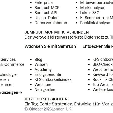
Enterprise
Mitbewerberanaly
Semrush MCP
Marktanalyse
Semrush API
Lokale SEO
Unsere Daten
KI-Sentiment der 
Demo vereinbaren
Backlink-Analyse
SEMRUSH MCP MIT KI VERBINDEN
Der weltweit leistungsstärkste Datensatz zu Tra
Wachsen Sie mit Semrush
Entdecken Sie k
 Services
Blog
KI-Sichtbar
 & E-Commerce
Wissen
SEO-Check
Academy
Website-Tra
chnologie
Erfolgsberichte
Keyword-To
wesen
KI-Sichtbarkeitsindex
Backlink-C
rnehmen
Webinare
Top-Website
Neuigkeiten
Weitere kos
n anzeigen
JETZT TICKET SICHERN
Ein Tag. Echte Strategien. Entwickelt für Marke
13. Oktober 2026
London, UK