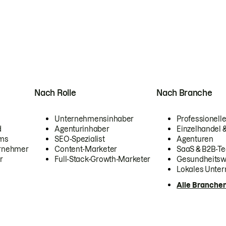
Nach Rolle
Nach Branche
Unternehmensinhaber
Professionelle
d
Agenturinhaber
Einzelhandel
ams
SEO-Spezialist
Agenturen
ernehmer
Content-Marketer
SaaS & B2B-Te
r
Full-Stack-Growth-Marketer
Gesundheits
Lokales Unte
Alle Branche