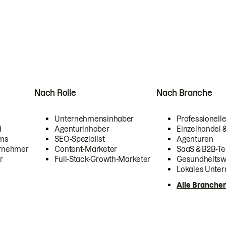
Nach Rolle
Nach Branche
Unternehmensinhaber
Professionelle
d
Agenturinhaber
Einzelhandel
ams
SEO-Spezialist
Agenturen
ernehmer
Content-Marketer
SaaS & B2B-Te
r
Full-Stack-Growth-Marketer
Gesundheits
Lokales Unte
Alle Branche