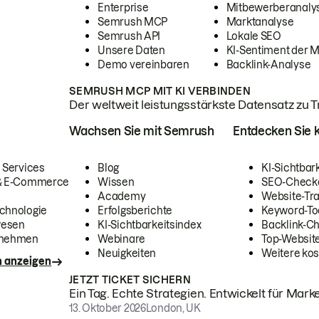
Enterprise
Mitbewerberanaly
Semrush MCP
Marktanalyse
Semrush API
Lokale SEO
Unsere Daten
KI-Sentiment der 
Demo vereinbaren
Backlink-Analyse
SEMRUSH MCP MIT KI VERBINDEN
Der weltweit leistungsstärkste Datensatz zu Tra
Wachsen Sie mit Semrush
Entdecken Sie k
 Services
Blog
KI-Sichtbar
 & E-Commerce
Wissen
SEO-Check
Academy
Website-Tra
chnologie
Erfolgsberichte
Keyword-To
wesen
KI-Sichtbarkeitsindex
Backlink-C
rnehmen
Webinare
Top-Website
Neuigkeiten
Weitere kos
n anzeigen
JETZT TICKET SICHERN
Ein Tag. Echte Strategien. Entwickelt für Marke
13. Oktober 2026
London, UK