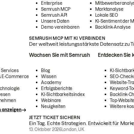
Enterprise
Mitbewerberanaly
Semrush MCP
Marktanalyse
Semrush API
Lokale SEO
Unsere Daten
KI-Sentiment der 
Demo vereinbaren
Backlink-Analyse
SEMRUSH MCP MIT KI VERBINDEN
Der weltweit leistungsstärkste Datensatz zu Tra
Wachsen Sie mit Semrush
Entdecken Sie k
 Services
Blog
KI-Sichtbar
 & E-Commerce
Wissen
SEO-Check
Academy
Website-Tra
chnologie
Erfolgsberichte
Keyword-To
wesen
KI-Sichtbarkeitsindex
Backlink-C
rnehmen
Webinare
Top-Website
Neuigkeiten
Weitere kos
n anzeigen
JETZT TICKET SICHERN
Ein Tag. Echte Strategien. Entwickelt für Marke
13. Oktober 2026
London, UK