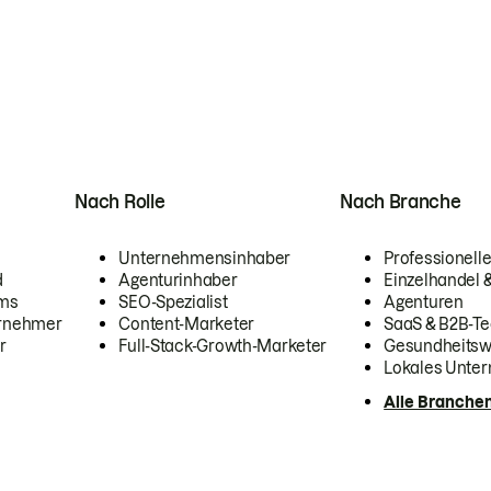
Nach Rolle
Nach Branche
Unternehmensinhaber
Professionelle
d
Agenturinhaber
Einzelhandel
ams
SEO-Spezialist
Agenturen
ernehmer
Content-Marketer
SaaS & B2B-Te
r
Full-Stack-Growth-Marketer
Gesundheits
Lokales Unte
Alle Branche