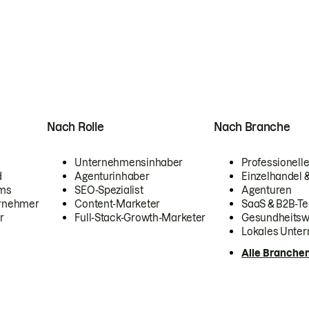
Nach Rolle
Nach Branche
Unternehmensinhaber
Professionelle
d
Agenturinhaber
Einzelhandel
ams
SEO-Spezialist
Agenturen
ernehmer
Content-Marketer
SaaS & B2B-Te
r
Full-Stack-Growth-Marketer
Gesundheits
Lokales Unte
Alle Branche