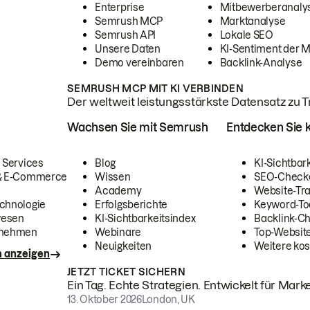
Enterprise
Mitbewerberanaly
Semrush MCP
Marktanalyse
Semrush API
Lokale SEO
Unsere Daten
KI-Sentiment der 
Demo vereinbaren
Backlink-Analyse
SEMRUSH MCP MIT KI VERBINDEN
Der weltweit leistungsstärkste Datensatz zu Tra
Wachsen Sie mit Semrush
Entdecken Sie k
 Services
Blog
KI-Sichtbar
 & E-Commerce
Wissen
SEO-Check
Academy
Website-Tra
chnologie
Erfolgsberichte
Keyword-To
wesen
KI-Sichtbarkeitsindex
Backlink-C
rnehmen
Webinare
Top-Website
Neuigkeiten
Weitere kos
n anzeigen
JETZT TICKET SICHERN
Ein Tag. Echte Strategien. Entwickelt für Marke
13. Oktober 2026
London, UK