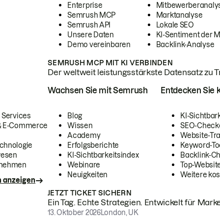
Enterprise
Mitbewerberanaly
Semrush MCP
Marktanalyse
Semrush API
Lokale SEO
Unsere Daten
KI-Sentiment der 
Demo vereinbaren
Backlink-Analyse
SEMRUSH MCP MIT KI VERBINDEN
Der weltweit leistungsstärkste Datensatz zu Tra
Wachsen Sie mit Semrush
Entdecken Sie k
 Services
Blog
KI-Sichtbar
 & E-Commerce
Wissen
SEO-Check
Academy
Website-Tra
chnologie
Erfolgsberichte
Keyword-To
wesen
KI-Sichtbarkeitsindex
Backlink-C
rnehmen
Webinare
Top-Website
Neuigkeiten
Weitere kos
n anzeigen
JETZT TICKET SICHERN
Ein Tag. Echte Strategien. Entwickelt für Marke
13. Oktober 2026
London, UK