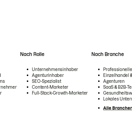
Nach Rolle
Nach Branche
Unternehmensinhaber
Professionelle
d
Agenturinhaber
Einzelhandel
ams
SEO-Spezialist
Agenturen
ernehmer
Content-Marketer
SaaS & B2B-Te
r
Full-Stack-Growth-Marketer
Gesundheits
Lokales Unte
Alle Branche