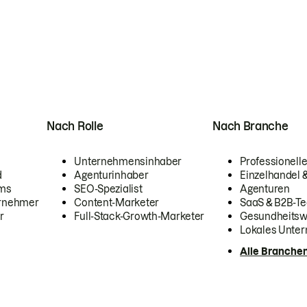
Nach Rolle
Nach Branche
Unternehmensinhaber
Professionelle
d
Agenturinhaber
Einzelhandel
ams
SEO-Spezialist
Agenturen
ernehmer
Content-Marketer
SaaS & B2B-Te
r
Full-Stack-Growth-Marketer
Gesundheits
Lokales Unte
Alle Branche