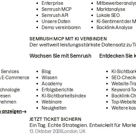
Enterprise
Mitbewerberanaly
Semrush MCP
Marktanalyse
Semrush API
Lokale SEO
Unsere Daten
KI-Sentiment der 
Demo vereinbaren
Backlink-Analyse
SEMRUSH MCP MIT KI VERBINDEN
Der weltweit leistungsstärkste Datensatz zu Tra
Wachsen Sie mit Semrush
Entdecken Sie k
 Services
Blog
KI-Sichtbar
 & E-Commerce
Wissen
SEO-Check
Academy
Website-Tra
chnologie
Erfolgsberichte
Keyword-To
wesen
KI-Sichtbarkeitsindex
Backlink-C
rnehmen
Webinare
Top-Website
Neuigkeiten
Weitere kos
n anzeigen
JETZT TICKET SICHERN
Ein Tag. Echte Strategien. Entwickelt für Marke
13. Oktober 2026
London, UK