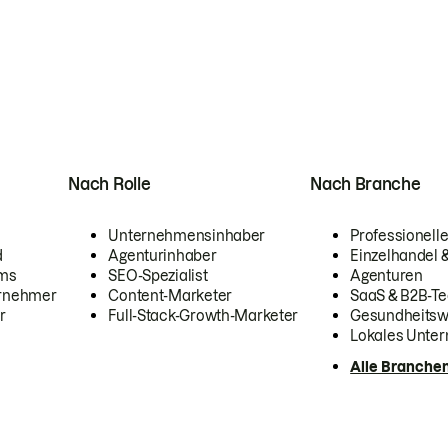
Nach Rolle
Nach Branche
Unternehmensinhaber
Professionelle
d
Agenturinhaber
Einzelhandel
ams
SEO-Spezialist
Agenturen
ernehmer
Content-Marketer
SaaS & B2B-Te
r
Full-Stack-Growth-Marketer
Gesundheits
Lokales Unte
Alle Branche