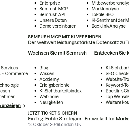
Enterprise
Mitbewerberanaly
Semrush MCP
Marktanalyse
Semrush API
Lokale SEO
Unsere Daten
KI-Sentiment der 
Demo vereinbaren
Backlink-Analyse
SEMRUSH MCP MIT KI VERBINDEN
Der weltweit leistungsstärkste Datensatz zu Tra
Wachsen Sie mit Semrush
Entdecken Sie k
 Services
Blog
KI-Sichtbar
 & E-Commerce
Wissen
SEO-Check
Academy
Website-Tra
chnologie
Erfolgsberichte
Keyword-To
wesen
KI-Sichtbarkeitsindex
Backlink-C
rnehmen
Webinare
Top-Website
Neuigkeiten
Weitere kos
n anzeigen
JETZT TICKET SICHERN
Ein Tag. Echte Strategien. Entwickelt für Marke
13. Oktober 2026
London, UK