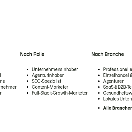
Nach Rolle
Nach Branche
Unternehmensinhaber
Professionelle
d
Agenturinhaber
Einzelhandel
ams
SEO-Spezialist
Agenturen
ernehmer
Content-Marketer
SaaS & B2B-Te
r
Full-Stack-Growth-Marketer
Gesundheits
Lokales Unte
Alle Branche