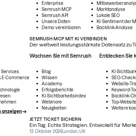
Enterprise
Mitbewerberanaly
Semrush MCP
Marktanalyse
Semrush API
Lokale SEO
Unsere Daten
KI-Sentiment der 
Demo vereinbaren
Backlink-Analyse
SEMRUSH MCP MIT KI VERBINDEN
Der weltweit leistungsstärkste Datensatz zu Tra
Wachsen Sie mit Semrush
Entdecken Sie k
 Services
Blog
KI-Sichtbar
 & E-Commerce
Wissen
SEO-Check
Academy
Website-Tra
chnologie
Erfolgsberichte
Keyword-To
wesen
KI-Sichtbarkeitsindex
Backlink-C
rnehmen
Webinare
Top-Website
Neuigkeiten
Weitere kos
n anzeigen
JETZT TICKET SICHERN
Ein Tag. Echte Strategien. Entwickelt für Marke
13. Oktober 2026
London, UK