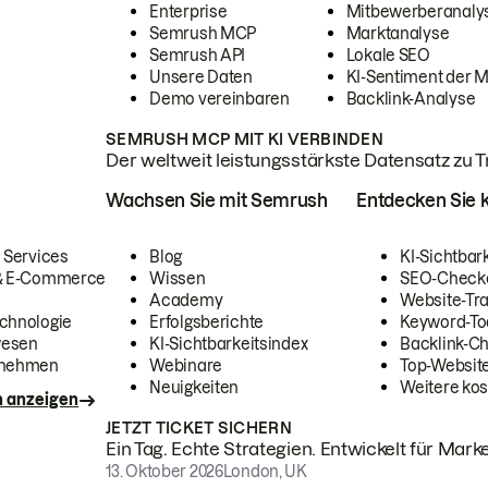
Enterprise
Mitbewerberanaly
Semrush MCP
Marktanalyse
Semrush API
Lokale SEO
Unsere Daten
KI-Sentiment der 
Demo vereinbaren
Backlink-Analyse
SEMRUSH MCP MIT KI VERBINDEN
Der weltweit leistungsstärkste Datensatz zu Tra
Wachsen Sie mit Semrush
Entdecken Sie k
 Services
Blog
KI-Sichtbar
 & E-Commerce
Wissen
SEO-Check
Academy
Website-Tra
chnologie
Erfolgsberichte
Keyword-To
wesen
KI-Sichtbarkeitsindex
Backlink-C
rnehmen
Webinare
Top-Website
Neuigkeiten
Weitere kos
n anzeigen
JETZT TICKET SICHERN
Ein Tag. Echte Strategien. Entwickelt für Marke
13. Oktober 2026
London, UK