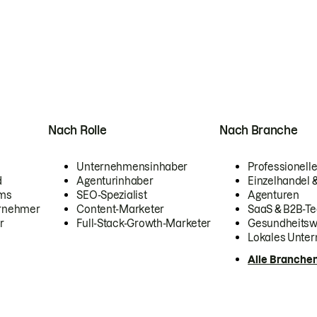
Nach Rolle
Nach Branche
Unternehmensinhaber
Professionelle
d
Agenturinhaber
Einzelhandel
ams
SEO-Spezialist
Agenturen
ernehmer
Content-Marketer
SaaS & B2B-Te
r
Full-Stack-Growth-Marketer
Gesundheits
Lokales Unte
Alle Branche