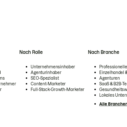
Nach Rolle
Nach Branche
Unternehmensinhaber
Professionelle
d
Agenturinhaber
Einzelhandel
ams
SEO-Spezialist
Agenturen
ernehmer
Content-Marketer
SaaS & B2B-Te
r
Full-Stack-Growth-Marketer
Gesundheits
Lokales Unte
Alle Branche