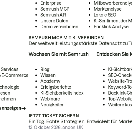
Enterprise
Mitbewerberanaly
Semrush MCP
Marktanalyse
Semrush API
Lokale SEO
Unsere Daten
KI-Sentiment der 
Demo vereinbaren
Backlink-Analyse
SEMRUSH MCP MIT KI VERBINDEN
Der weltweit leistungsstärkste Datensatz zu Tra
Wachsen Sie mit Semrush
Entdecken Sie k
 Services
Blog
KI-Sichtbar
 & E-Commerce
Wissen
SEO-Check
Academy
Website-Tra
chnologie
Erfolgsberichte
Keyword-To
wesen
KI-Sichtbarkeitsindex
Backlink-C
rnehmen
Webinare
Top-Website
Neuigkeiten
Weitere kos
n anzeigen
JETZT TICKET SICHERN
Ein Tag. Echte Strategien. Entwickelt für Marke
13. Oktober 2026
London, UK