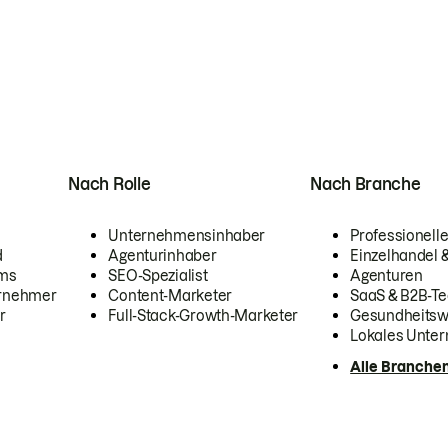
Nach Rolle
Nach Branche
Unternehmensinhaber
Professionelle
d
Agenturinhaber
Einzelhandel
ams
SEO-Spezialist
Agenturen
ernehmer
Content-Marketer
SaaS & B2B-Te
r
Full-Stack-Growth-Marketer
Gesundheits
Lokales Unte
Alle Branche