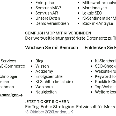
Enterprise
Mitbewerberanaly
Semrush MCP
Marktanalyse
Semrush API
Lokale SEO
Unsere Daten
KI-Sentiment der 
Demo vereinbaren
Backlink-Analyse
SEMRUSH MCP MIT KI VERBINDEN
Der weltweit leistungsstärkste Datensatz zu Tra
Wachsen Sie mit Semrush
Entdecken Sie k
 Services
Blog
KI-Sichtbar
 & E-Commerce
Wissen
SEO-Check
Academy
Website-Tra
chnologie
Erfolgsberichte
Keyword-To
wesen
KI-Sichtbarkeitsindex
Backlink-C
rnehmen
Webinare
Top-Website
Neuigkeiten
Weitere kos
n anzeigen
JETZT TICKET SICHERN
Ein Tag. Echte Strategien. Entwickelt für Marke
13. Oktober 2026
London, UK