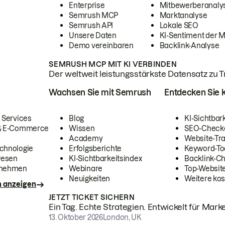
Enterprise
Mitbewerberanaly
Semrush MCP
Marktanalyse
Semrush API
Lokale SEO
Unsere Daten
KI-Sentiment der 
Demo vereinbaren
Backlink-Analyse
SEMRUSH MCP MIT KI VERBINDEN
Der weltweit leistungsstärkste Datensatz zu Tra
Wachsen Sie mit Semrush
Entdecken Sie k
 Services
Blog
KI-Sichtbar
 & E-Commerce
Wissen
SEO-Check
Academy
Website-Tra
chnologie
Erfolgsberichte
Keyword-To
wesen
KI-Sichtbarkeitsindex
Backlink-C
rnehmen
Webinare
Top-Website
Neuigkeiten
Weitere kos
n anzeigen
JETZT TICKET SICHERN
Ein Tag. Echte Strategien. Entwickelt für Marke
13. Oktober 2026
London, UK