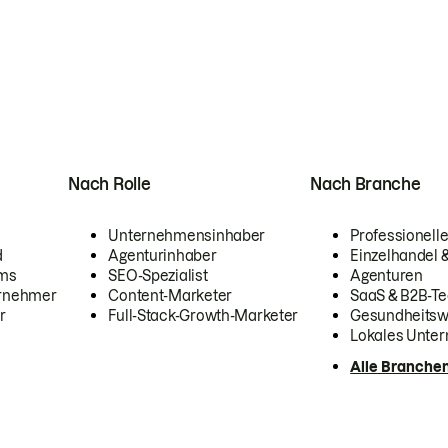
Nach Rolle
Nach Branche
Unternehmensinhaber
Professionelle
d
Agenturinhaber
Einzelhandel
ams
SEO-Spezialist
Agenturen
ernehmer
Content-Marketer
SaaS & B2B-Te
r
Full-Stack-Growth-Marketer
Gesundheits
Lokales Unte
Alle Branche