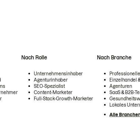
Nach Rolle
Nach Branche
Unternehmensinhaber
Professionelle
d
Agenturinhaber
Einzelhandel
ams
SEO-Spezialist
Agenturen
ernehmer
Content-Marketer
SaaS & B2B-Te
r
Full-Stack-Growth-Marketer
Gesundheits
Lokales Unte
Alle Branche