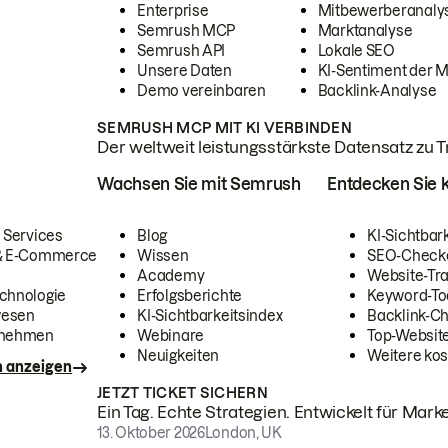
Enterprise
Mitbewerberanaly
Semrush MCP
Marktanalyse
Semrush API
Lokale SEO
Unsere Daten
KI-Sentiment der 
Demo vereinbaren
Backlink-Analyse
SEMRUSH MCP MIT KI VERBINDEN
Der weltweit leistungsstärkste Datensatz zu Tra
Wachsen Sie mit Semrush
Entdecken Sie k
 Services
Blog
KI-Sichtbar
 & E-Commerce
Wissen
SEO-Check
Academy
Website-Tra
chnologie
Erfolgsberichte
Keyword-To
wesen
KI-Sichtbarkeitsindex
Backlink-C
rnehmen
Webinare
Top-Website
Neuigkeiten
Weitere kos
n anzeigen
JETZT TICKET SICHERN
Ein Tag. Echte Strategien. Entwickelt für Marke
13. Oktober 2026
London, UK