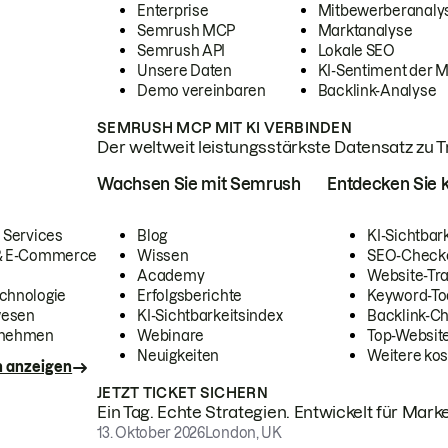
Enterprise
Mitbewerberanaly
Semrush MCP
Marktanalyse
Semrush API
Lokale SEO
Unsere Daten
KI-Sentiment der 
Demo vereinbaren
Backlink-Analyse
SEMRUSH MCP MIT KI VERBINDEN
Der weltweit leistungsstärkste Datensatz zu Tra
Wachsen Sie mit Semrush
Entdecken Sie k
 Services
Blog
KI-Sichtbar
 & E-Commerce
Wissen
SEO-Check
Academy
Website-Tra
chnologie
Erfolgsberichte
Keyword-To
wesen
KI-Sichtbarkeitsindex
Backlink-C
rnehmen
Webinare
Top-Website
Neuigkeiten
Weitere kos
n anzeigen
JETZT TICKET SICHERN
Ein Tag. Echte Strategien. Entwickelt für Marke
13. Oktober 2026
London, UK