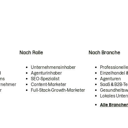
Nach Rolle
Nach Branche
Unternehmensinhaber
Professionelle
d
Agenturinhaber
Einzelhandel
ams
SEO-Spezialist
Agenturen
ernehmer
Content-Marketer
SaaS & B2B-Te
r
Full-Stack-Growth-Marketer
Gesundheits
Lokales Unte
Alle Branche