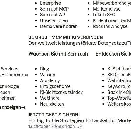
Enterprise
Mitbewerberanaly
Semrush MCP
Marktanalyse
Semrush API
Lokale SEO
Unsere Daten
KI-Sentiment der 
Demo vereinbaren
Backlink-Analyse
SEMRUSH MCP MIT KI VERBINDEN
Der weltweit leistungsstärkste Datensatz zu Tra
Wachsen Sie mit Semrush
Entdecken Sie k
 Services
Blog
KI-Sichtbar
 & E-Commerce
Wissen
SEO-Check
Academy
Website-Tra
chnologie
Erfolgsberichte
Keyword-To
wesen
KI-Sichtbarkeitsindex
Backlink-C
rnehmen
Webinare
Top-Website
Neuigkeiten
Weitere kos
n anzeigen
JETZT TICKET SICHERN
Ein Tag. Echte Strategien. Entwickelt für Marke
13. Oktober 2026
London, UK