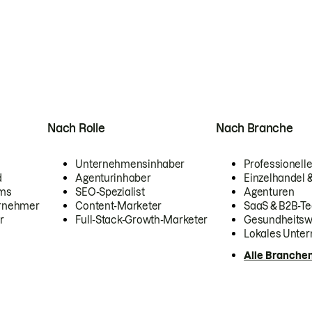
Nach Rolle
Nach Branche
Unternehmensinhaber
Professionelle
d
Agenturinhaber
Einzelhandel
ams
SEO-Spezialist
Agenturen
ernehmer
Content-Marketer
SaaS & B2B-Te
r
Full-Stack-Growth-Marketer
Gesundheits
Lokales Unte
Alle Branche