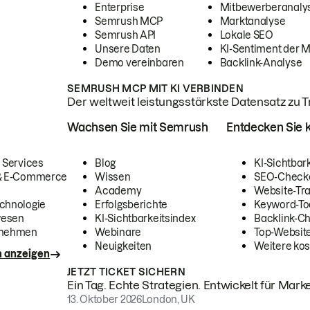
Enterprise
Mitbewerberanaly
Semrush MCP
Marktanalyse
Semrush API
Lokale SEO
Unsere Daten
KI-Sentiment der 
Demo vereinbaren
Backlink-Analyse
SEMRUSH MCP MIT KI VERBINDEN
Der weltweit leistungsstärkste Datensatz zu Tra
Wachsen Sie mit Semrush
Entdecken Sie k
 Services
Blog
KI-Sichtbar
 & E-Commerce
Wissen
SEO-Check
Academy
Website-Tra
chnologie
Erfolgsberichte
Keyword-To
wesen
KI-Sichtbarkeitsindex
Backlink-C
rnehmen
Webinare
Top-Website
Neuigkeiten
Weitere kos
n anzeigen
JETZT TICKET SICHERN
Ein Tag. Echte Strategien. Entwickelt für Marke
13. Oktober 2026
London, UK