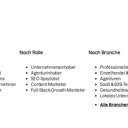
Nach Rolle
Nach Branche
Unternehmensinhaber
Professionelle
d
Agenturinhaber
Einzelhandel
ams
SEO-Spezialist
Agenturen
ernehmer
Content-Marketer
SaaS & B2B-Te
r
Full-Stack-Growth-Marketer
Gesundheits
Lokales Unte
Alle Branche