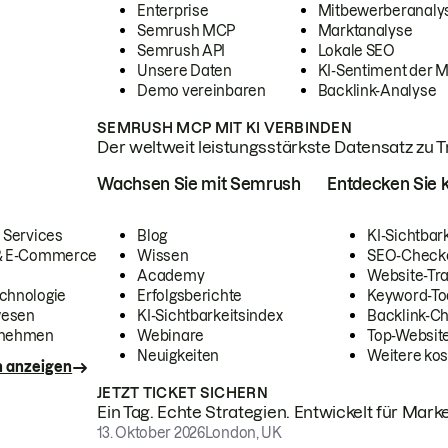
Enterprise
Mitbewerberanaly
Semrush MCP
Marktanalyse
Semrush API
Lokale SEO
Unsere Daten
KI-Sentiment der 
Demo vereinbaren
Backlink-Analyse
SEMRUSH MCP MIT KI VERBINDEN
Der weltweit leistungsstärkste Datensatz zu Tra
Wachsen Sie mit Semrush
Entdecken Sie k
 Services
Blog
KI-Sichtbar
 & E-Commerce
Wissen
SEO-Check
Academy
Website-Tra
chnologie
Erfolgsberichte
Keyword-To
wesen
KI-Sichtbarkeitsindex
Backlink-C
rnehmen
Webinare
Top-Website
Neuigkeiten
Weitere kos
n anzeigen
JETZT TICKET SICHERN
Ein Tag. Echte Strategien. Entwickelt für Marke
13. Oktober 2026
London, UK