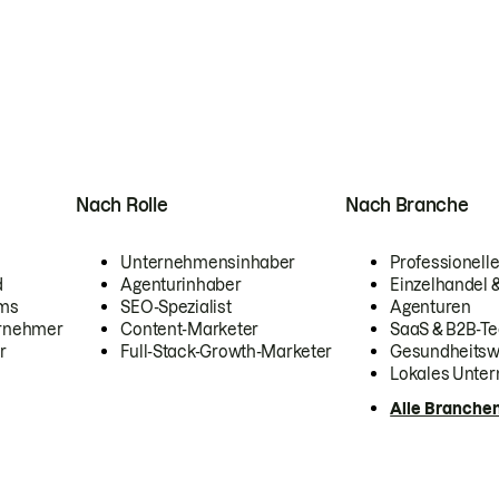
Nach Rolle
Nach Branche
Unternehmensinhaber
Professionelle
d
Agenturinhaber
Einzelhandel
ams
SEO-Spezialist
Agenturen
ernehmer
Content-Marketer
SaaS & B2B-Te
r
Full-Stack-Growth-Marketer
Gesundheits
Lokales Unte
Alle Branche