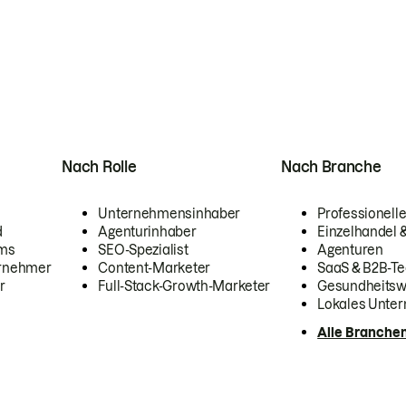
Nach Rolle
Nach Branche
Unternehmensinhaber
Professionelle
d
Agenturinhaber
Einzelhandel
ams
SEO-Spezialist
Agenturen
ernehmer
Content-Marketer
SaaS & B2B-Te
r
Full-Stack-Growth-Marketer
Gesundheits
Lokales Unte
Alle Branche