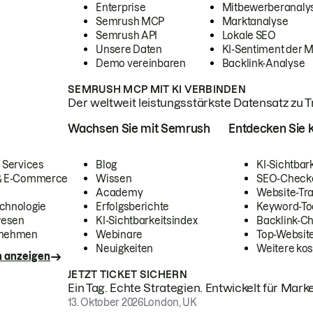
Enterprise
Mitbewerberanaly
Semrush MCP
Marktanalyse
Semrush API
Lokale SEO
Unsere Daten
KI-Sentiment der 
Demo vereinbaren
Backlink-Analyse
SEMRUSH MCP MIT KI VERBINDEN
Der weltweit leistungsstärkste Datensatz zu Tra
Wachsen Sie mit Semrush
Entdecken Sie k
 Services
Blog
KI-Sichtbar
 & E-Commerce
Wissen
SEO-Check
Academy
Website-Tra
chnologie
Erfolgsberichte
Keyword-To
wesen
KI-Sichtbarkeitsindex
Backlink-C
rnehmen
Webinare
Top-Website
Neuigkeiten
Weitere kos
n anzeigen
JETZT TICKET SICHERN
Ein Tag. Echte Strategien. Entwickelt für Marke
13. Oktober 2026
London, UK