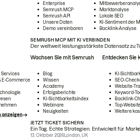
Enterprise
Mitbewerberanaly
Semrush MCP
Marktanalyse
Semrush API
Lokale SEO
Unsere Daten
KI-Sentiment der 
Demo vereinbaren
Backlink-Analyse
SEMRUSH MCP MIT KI VERBINDEN
Der weltweit leistungsstärkste Datensatz zu Tra
Wachsen Sie mit Semrush
Entdecken Sie k
 Services
Blog
KI-Sichtbar
 & E-Commerce
Wissen
SEO-Check
Academy
Website-Tra
chnologie
Erfolgsberichte
Keyword-To
wesen
KI-Sichtbarkeitsindex
Backlink-C
rnehmen
Webinare
Top-Website
Neuigkeiten
Weitere kos
n anzeigen
JETZT TICKET SICHERN
Ein Tag. Echte Strategien. Entwickelt für Marke
13. Oktober 2026
London, UK