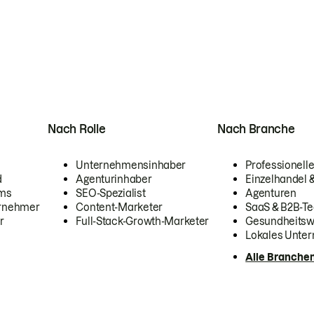
Nach Rolle
Nach Branche
Unternehmensinhaber
Professionelle
d
Agenturinhaber
Einzelhandel
ams
SEO-Spezialist
Agenturen
ernehmer
Content-Marketer
SaaS & B2B-Te
r
Full-Stack-Growth-Marketer
Gesundheits
Lokales Unte
Alle Branche