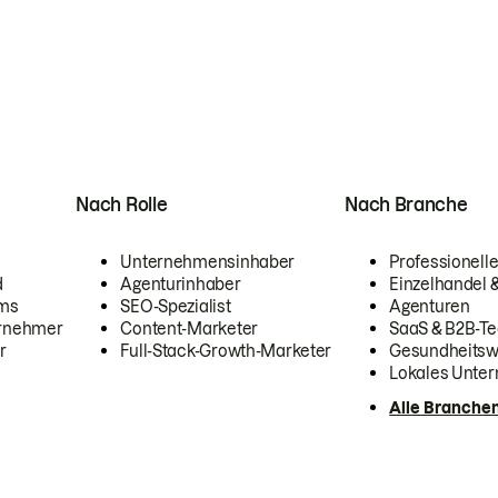
Nach Rolle
Nach Branche
Unternehmensinhaber
Professionelle
d
Agenturinhaber
Einzelhandel
ams
SEO-Spezialist
Agenturen
ernehmer
Content-Marketer
SaaS & B2B-Te
r
Full-Stack-Growth-Marketer
Gesundheits
Lokales Unte
Alle Branche