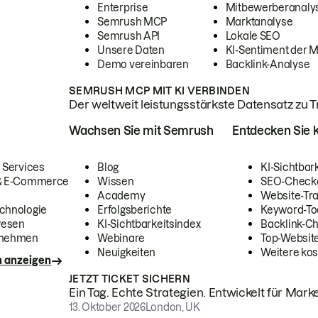
Enterprise
Mitbewerberanaly
Semrush MCP
Marktanalyse
Semrush API
Lokale SEO
Unsere Daten
KI-Sentiment der 
Demo vereinbaren
Backlink-Analyse
SEMRUSH MCP MIT KI VERBINDEN
Der weltweit leistungsstärkste Datensatz zu Tra
Wachsen Sie mit Semrush
Entdecken Sie k
 Services
Blog
KI-Sichtbar
 & E-Commerce
Wissen
SEO-Check
Academy
Website-Tra
chnologie
Erfolgsberichte
Keyword-To
wesen
KI-Sichtbarkeitsindex
Backlink-C
rnehmen
Webinare
Top-Website
Neuigkeiten
Weitere kos
n anzeigen
JETZT TICKET SICHERN
Ein Tag. Echte Strategien. Entwickelt für Marke
13. Oktober 2026
London, UK