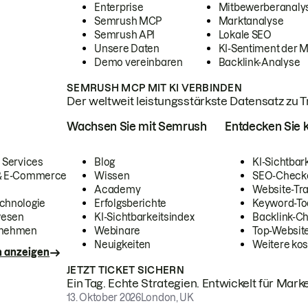
Enterprise
Mitbewerberanaly
Semrush MCP
Marktanalyse
Semrush API
Lokale SEO
Unsere Daten
KI-Sentiment der 
Demo vereinbaren
Backlink-Analyse
SEMRUSH MCP MIT KI VERBINDEN
Der weltweit leistungsstärkste Datensatz zu Tra
Wachsen Sie mit Semrush
Entdecken Sie k
 Services
Blog
KI-Sichtbar
 & E-Commerce
Wissen
SEO-Check
Academy
Website-Tra
chnologie
Erfolgsberichte
Keyword-To
wesen
KI-Sichtbarkeitsindex
Backlink-C
rnehmen
Webinare
Top-Website
Neuigkeiten
Weitere kos
n anzeigen
JETZT TICKET SICHERN
Ein Tag. Echte Strategien. Entwickelt für Marke
13. Oktober 2026
London, UK