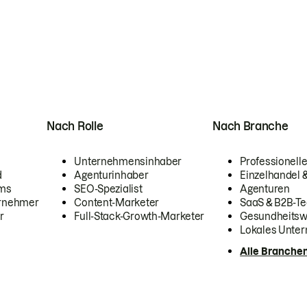
Nach Rolle
Nach Branche
Unternehmensinhaber
Professionelle
d
Agenturinhaber
Einzelhandel
ams
SEO-Spezialist
Agenturen
ernehmer
Content-Marketer
SaaS & B2B-Te
r
Full-Stack-Growth-Marketer
Gesundheits
Lokales Unte
Alle Branche