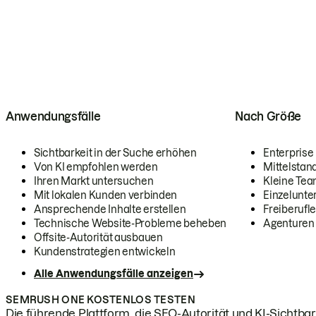
Anwendungsfälle
Nach Größe
Sichtbarkeit in der Suche erhöhen
Enterprise
Von KI empfohlen werden
Mittelstan
Ihren Markt untersuchen
Kleine Te
Mit lokalen Kunden verbinden
Einzelunt
Ansprechende Inhalte erstellen
Freiberufle
Technische Website-Probleme beheben
Agenturen
Offsite-Autorität ausbauen
Kundenstrategien entwickeln
Alle Anwendungsfälle anzeigen
SEMRUSH ONE KOSTENLOS TESTEN
Die führende Plattform, die SEO-Autorität und KI-Sichtbark