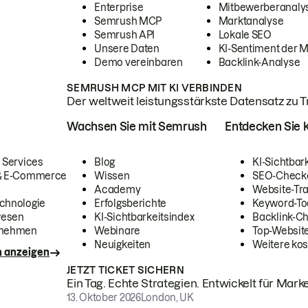
Enterprise
Mitbewerberanaly
Semrush MCP
Marktanalyse
Semrush API
Lokale SEO
Unsere Daten
KI-Sentiment der 
Demo vereinbaren
Backlink-Analyse
SEMRUSH MCP MIT KI VERBINDEN
Der weltweit leistungsstärkste Datensatz zu Tra
Wachsen Sie mit Semrush
Entdecken Sie k
 Services
Blog
KI-Sichtbar
 & E-Commerce
Wissen
SEO-Check
Academy
Website-Tra
chnologie
Erfolgsberichte
Keyword-To
wesen
KI-Sichtbarkeitsindex
Backlink-C
rnehmen
Webinare
Top-Website
Neuigkeiten
Weitere kos
n anzeigen
JETZT TICKET SICHERN
Ein Tag. Echte Strategien. Entwickelt für Marke
13. Oktober 2026
London, UK