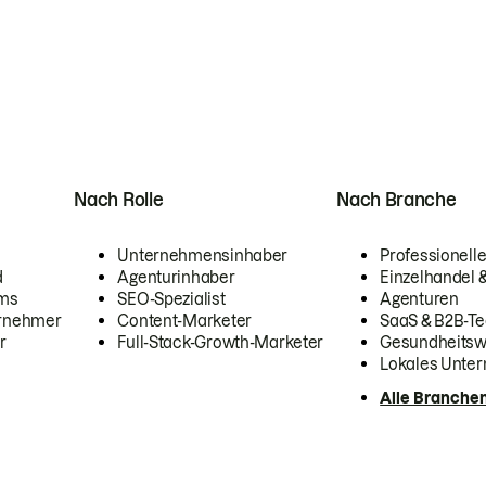
Nach Rolle
Nach Branche
Unternehmensinhaber
Professionelle
d
Agenturinhaber
Einzelhandel
ams
SEO-Spezialist
Agenturen
ernehmer
Content-Marketer
SaaS & B2B-Te
r
Full-Stack-Growth-Marketer
Gesundheits
Lokales Unte
Alle Branche