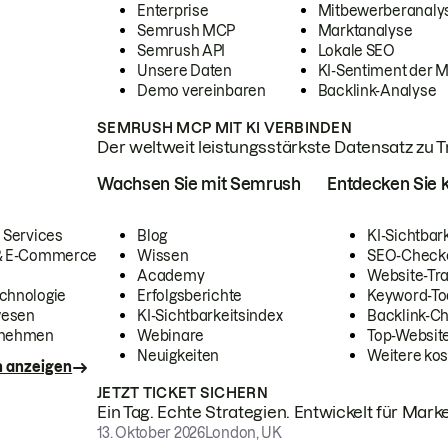
Enterprise
Mitbewerberanaly
Semrush MCP
Marktanalyse
Semrush API
Lokale SEO
Unsere Daten
KI-Sentiment der 
Demo vereinbaren
Backlink-Analyse
SEMRUSH MCP MIT KI VERBINDEN
Der weltweit leistungsstärkste Datensatz zu Tra
Wachsen Sie mit Semrush
Entdecken Sie k
 Services
Blog
KI-Sichtbar
 & E-Commerce
Wissen
SEO-Check
Academy
Website-Tra
chnologie
Erfolgsberichte
Keyword-To
wesen
KI-Sichtbarkeitsindex
Backlink-C
rnehmen
Webinare
Top-Website
Neuigkeiten
Weitere kos
n anzeigen
JETZT TICKET SICHERN
Ein Tag. Echte Strategien. Entwickelt für Marke
13. Oktober 2026
London, UK