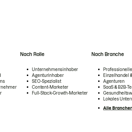
Nach Rolle
Nach Branche
Unternehmensinhaber
Professionelle
d
Agenturinhaber
Einzelhandel
ams
SEO-Spezialist
Agenturen
ernehmer
Content-Marketer
SaaS & B2B-Te
r
Full-Stack-Growth-Marketer
Gesundheits
Lokales Unte
Alle Branche