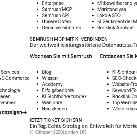
Enterprise
Mitbewerberanaly
Semrush MCP
Marktanalyse
Semrush API
Lokale SEO
Unsere Daten
KI-Sentiment der 
Demo vereinbaren
Backlink-Analyse
SEMRUSH MCP MIT KI VERBINDEN
Der weltweit leistungsstärkste Datensatz zu Tra
Wachsen Sie mit Semrush
Entdecken Sie k
 Services
Blog
KI-Sichtbar
 & E-Commerce
Wissen
SEO-Check
Academy
Website-Tra
chnologie
Erfolgsberichte
Keyword-To
wesen
KI-Sichtbarkeitsindex
Backlink-C
rnehmen
Webinare
Top-Website
Neuigkeiten
Weitere kos
n anzeigen
JETZT TICKET SICHERN
Ein Tag. Echte Strategien. Entwickelt für Marke
13. Oktober 2026
London, UK