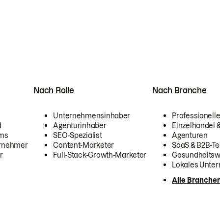
Nach Rolle
Nach Branche
Unternehmensinhaber
Professionelle
d
Agenturinhaber
Einzelhandel
ams
SEO-Spezialist
Agenturen
ernehmer
Content-Marketer
SaaS & B2B-Te
r
Full-Stack-Growth-Marketer
Gesundheits
Lokales Unte
Alle Branche