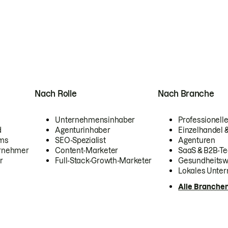
Nach Rolle
Nach Branche
Unternehmensinhaber
Professionelle
d
Agenturinhaber
Einzelhandel
ams
SEO-Spezialist
Agenturen
ernehmer
Content-Marketer
SaaS & B2B-Te
r
Full-Stack-Growth-Marketer
Gesundheits
Lokales Unte
Alle Branche