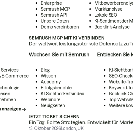
Enterprise
Mitbewerberanaly
Semrush MCP
Marktanalyse
Semrush API
Lokale SEO
Unsere Daten
KI-Sentiment der 
Demo vereinbaren
Backlink-Analyse
SEMRUSH MCP MIT KI VERBINDEN
Der weltweit leistungsstärkste Datensatz zu Tra
Wachsen Sie mit Semrush
Entdecken Sie k
 Services
Blog
KI-Sichtbar
 & E-Commerce
Wissen
SEO-Check
Academy
Website-Tra
chnologie
Erfolgsberichte
Keyword-To
wesen
KI-Sichtbarkeitsindex
Backlink-C
rnehmen
Webinare
Top-Website
Neuigkeiten
Weitere kos
n anzeigen
JETZT TICKET SICHERN
Ein Tag. Echte Strategien. Entwickelt für Marke
13. Oktober 2026
London, UK