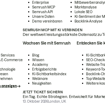
Enterprise
Mitbewerberanaly
Semrush MCP
Marktanalyse
Semrush API
Lokale SEO
Unsere Daten
KI-Sentiment der 
Demo vereinbaren
Backlink-Analyse
SEMRUSH MCP MIT KI VERBINDEN
Der weltweit leistungsstärkste Datensatz zu Tra
Wachsen Sie mit Semrush
Entdecken Sie k
 Services
Blog
KI-Sichtbar
 & E-Commerce
Wissen
SEO-Check
Academy
Website-Tra
chnologie
Erfolgsberichte
Keyword-To
wesen
KI-Sichtbarkeitsindex
Backlink-C
rnehmen
Webinare
Top-Website
Neuigkeiten
Weitere kos
n anzeigen
JETZT TICKET SICHERN
Ein Tag. Echte Strategien. Entwickelt für Marke
13. Oktober 2026
London, UK