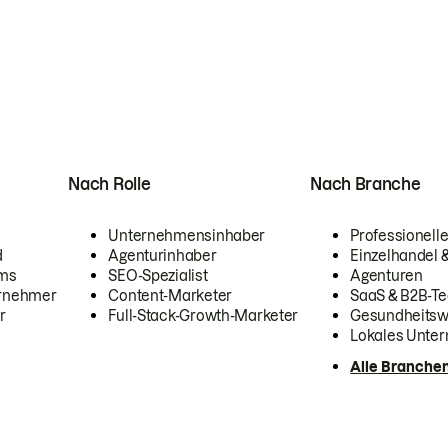
Nach Rolle
Nach Branche
Unternehmensinhaber
Professionelle
d
Agenturinhaber
Einzelhandel
ams
SEO-Spezialist
Agenturen
ernehmer
Content-Marketer
SaaS & B2B-Te
r
Full-Stack-Growth-Marketer
Gesundheits
Lokales Unte
Alle Branche