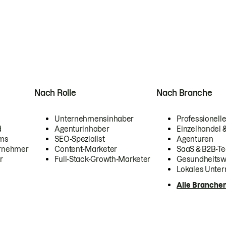
Nach Rolle
Nach Branche
Unternehmensinhaber
Professionelle
d
Agenturinhaber
Einzelhandel
ams
SEO-Spezialist
Agenturen
ernehmer
Content-Marketer
SaaS & B2B-Te
r
Full-Stack-Growth-Marketer
Gesundheits
Lokales Unte
Alle Branche