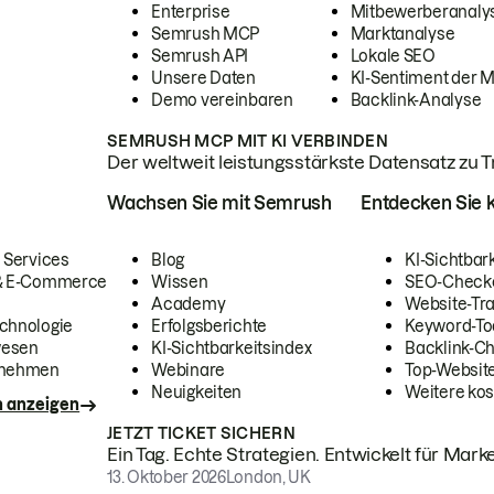
Enterprise
Mitbewerberanaly
Semrush MCP
Marktanalyse
Semrush API
Lokale SEO
Unsere Daten
KI-Sentiment der 
Demo vereinbaren
Backlink-Analyse
SEMRUSH MCP MIT KI VERBINDEN
Der weltweit leistungsstärkste Datensatz zu Tra
Wachsen Sie mit Semrush
Entdecken Sie k
 Services
Blog
KI-Sichtbar
 & E-Commerce
Wissen
SEO-Check
Academy
Website-Tra
chnologie
Erfolgsberichte
Keyword-To
wesen
KI-Sichtbarkeitsindex
Backlink-C
rnehmen
Webinare
Top-Website
Neuigkeiten
Weitere kos
n anzeigen
JETZT TICKET SICHERN
Ein Tag. Echte Strategien. Entwickelt für Marke
13. Oktober 2026
London, UK