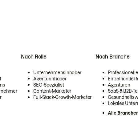
Nach Rolle
Nach Branche
Unternehmensinhaber
Professionelle
d
Agenturinhaber
Einzelhandel
ams
SEO-Spezialist
Agenturen
ernehmer
Content-Marketer
SaaS & B2B-Te
r
Full-Stack-Growth-Marketer
Gesundheits
Lokales Unte
Alle Branche