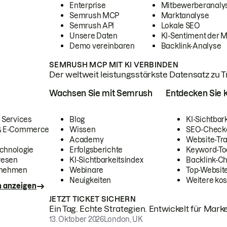
Enterprise
Mitbewerberanaly
Semrush MCP
Marktanalyse
Semrush API
Lokale SEO
Unsere Daten
KI-Sentiment der 
Demo vereinbaren
Backlink-Analyse
SEMRUSH MCP MIT KI VERBINDEN
Der weltweit leistungsstärkste Datensatz zu Tra
Wachsen Sie mit Semrush
Entdecken Sie k
 Services
Blog
KI-Sichtbar
 & E-Commerce
Wissen
SEO-Check
Academy
Website-Tra
chnologie
Erfolgsberichte
Keyword-To
wesen
KI-Sichtbarkeitsindex
Backlink-C
rnehmen
Webinare
Top-Website
Neuigkeiten
Weitere kos
n anzeigen
JETZT TICKET SICHERN
Ein Tag. Echte Strategien. Entwickelt für Marke
13. Oktober 2026
London, UK