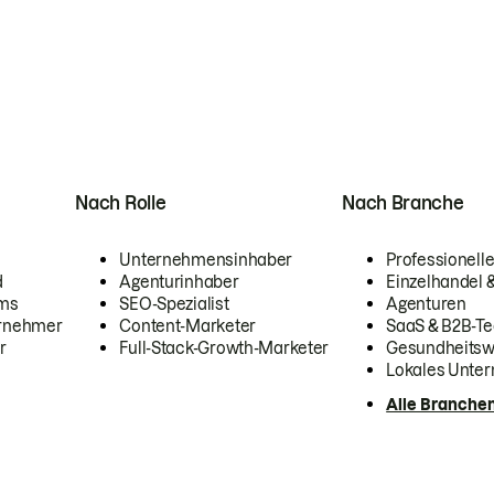
Nach Rolle
Nach Branche
Unternehmensinhaber
Professionelle
d
Agenturinhaber
Einzelhandel
ams
SEO-Spezialist
Agenturen
ernehmer
Content-Marketer
SaaS & B2B-Te
r
Full-Stack-Growth-Marketer
Gesundheits
Lokales Unte
Alle Branche