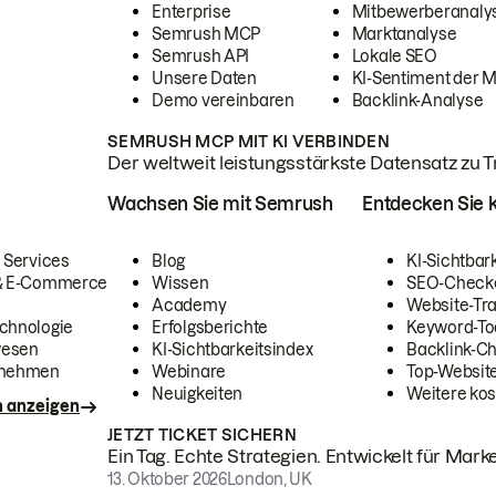
Enterprise
Mitbewerberanaly
Semrush MCP
Marktanalyse
Semrush API
Lokale SEO
Unsere Daten
KI-Sentiment der 
Demo vereinbaren
Backlink-Analyse
SEMRUSH MCP MIT KI VERBINDEN
Der weltweit leistungsstärkste Datensatz zu Tra
Wachsen Sie mit Semrush
Entdecken Sie k
 Services
Blog
KI-Sichtbar
 & E-Commerce
Wissen
SEO-Check
Academy
Website-Tra
chnologie
Erfolgsberichte
Keyword-To
wesen
KI-Sichtbarkeitsindex
Backlink-C
rnehmen
Webinare
Top-Website
Neuigkeiten
Weitere kos
n anzeigen
JETZT TICKET SICHERN
Ein Tag. Echte Strategien. Entwickelt für Marke
13. Oktober 2026
London, UK