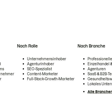
Nach Rolle
Nach Branche
Unternehmensinhaber
Professionelle
d
Agenturinhaber
Einzelhandel
ams
SEO-Spezialist
Agenturen
ernehmer
Content-Marketer
SaaS & B2B-Te
r
Full-Stack-Growth-Marketer
Gesundheits
Lokales Unte
Alle Branche