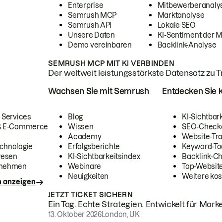
Enterprise
Mitbewerberanaly
Semrush MCP
Marktanalyse
Semrush API
Lokale SEO
Unsere Daten
KI-Sentiment der 
Demo vereinbaren
Backlink-Analyse
SEMRUSH MCP MIT KI VERBINDEN
Der weltweit leistungsstärkste Datensatz zu Tra
Wachsen Sie mit Semrush
Entdecken Sie k
 Services
Blog
KI-Sichtbar
 & E-Commerce
Wissen
SEO-Check
Academy
Website-Tra
chnologie
Erfolgsberichte
Keyword-To
wesen
KI-Sichtbarkeitsindex
Backlink-C
rnehmen
Webinare
Top-Website
Neuigkeiten
Weitere kos
n anzeigen
JETZT TICKET SICHERN
Ein Tag. Echte Strategien. Entwickelt für Marke
13. Oktober 2026
London, UK