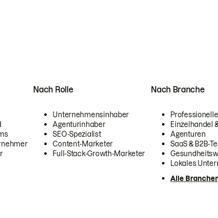
Nach Rolle
Nach Branche
Unternehmensinhaber
Professionelle
d
Agenturinhaber
Einzelhandel
ams
SEO-Spezialist
Agenturen
ernehmer
Content-Marketer
SaaS & B2B-Te
r
Full-Stack-Growth-Marketer
Gesundheits
Lokales Unte
Alle Branche