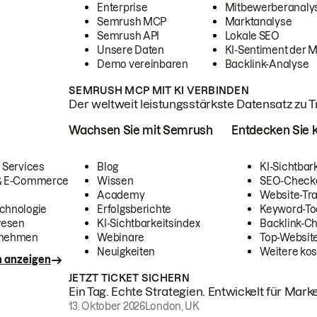
Enterprise
Mitbewerberanaly
Semrush MCP
Marktanalyse
Semrush API
Lokale SEO
Unsere Daten
KI-Sentiment der 
Demo vereinbaren
Backlink-Analyse
SEMRUSH MCP MIT KI VERBINDEN
Der weltweit leistungsstärkste Datensatz zu Tra
Wachsen Sie mit Semrush
Entdecken Sie k
 Services
Blog
KI-Sichtbar
 & E-Commerce
Wissen
SEO-Check
Academy
Website-Tra
chnologie
Erfolgsberichte
Keyword-To
wesen
KI-Sichtbarkeitsindex
Backlink-C
rnehmen
Webinare
Top-Website
Neuigkeiten
Weitere kos
n anzeigen
JETZT TICKET SICHERN
Ein Tag. Echte Strategien. Entwickelt für Marke
13. Oktober 2026
London, UK