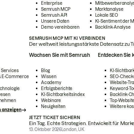
Enterprise
Mitbewerberanaly
Semrush MCP
Marktanalyse
Semrush API
Lokale SEO
Unsere Daten
KI-Sentiment der 
Demo vereinbaren
Backlink-Analyse
SEMRUSH MCP MIT KI VERBINDEN
Der weltweit leistungsstärkste Datensatz zu Tra
Wachsen Sie mit Semrush
Entdecken Sie k
 Services
Blog
KI-Sichtbar
 & E-Commerce
Wissen
SEO-Check
Academy
Website-Tra
chnologie
Erfolgsberichte
Keyword-To
wesen
KI-Sichtbarkeitsindex
Backlink-C
rnehmen
Webinare
Top-Website
Neuigkeiten
Weitere kos
n anzeigen
JETZT TICKET SICHERN
Ein Tag. Echte Strategien. Entwickelt für Marke
13. Oktober 2026
London, UK