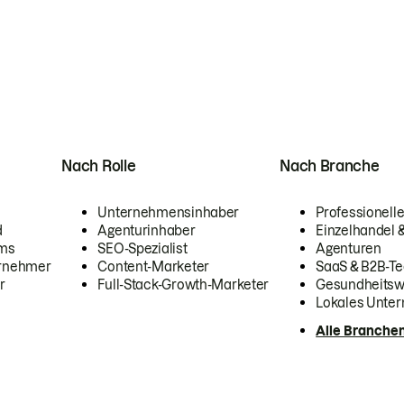
Nach Rolle
Nach Branche
Unternehmensinhaber
Professionelle
d
Agenturinhaber
Einzelhandel
ams
SEO-Spezialist
Agenturen
ernehmer
Content-Marketer
SaaS & B2B-Te
r
Full-Stack-Growth-Marketer
Gesundheits
Lokales Unte
Alle Branche