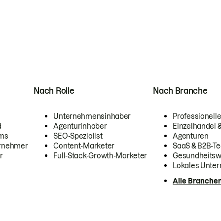
Nach Rolle
Nach Branche
Unternehmensinhaber
Professionelle
d
Agenturinhaber
Einzelhandel
ams
SEO-Spezialist
Agenturen
ernehmer
Content-Marketer
SaaS & B2B-Te
r
Full-Stack-Growth-Marketer
Gesundheits
Lokales Unte
Alle Branche