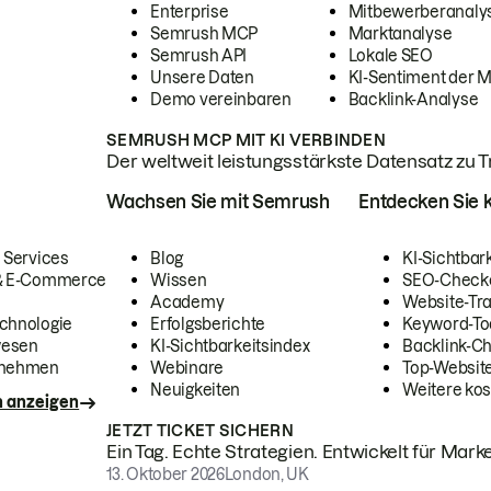
Enterprise
Mitbewerberanaly
Semrush MCP
Marktanalyse
Semrush API
Lokale SEO
Unsere Daten
KI-Sentiment der 
Demo vereinbaren
Backlink-Analyse
SEMRUSH MCP MIT KI VERBINDEN
Der weltweit leistungsstärkste Datensatz zu Tra
Wachsen Sie mit Semrush
Entdecken Sie k
 Services
Blog
KI-Sichtbar
 & E-Commerce
Wissen
SEO-Check
Academy
Website-Tra
chnologie
Erfolgsberichte
Keyword-To
wesen
KI-Sichtbarkeitsindex
Backlink-C
rnehmen
Webinare
Top-Website
Neuigkeiten
Weitere kos
n anzeigen
JETZT TICKET SICHERN
Ein Tag. Echte Strategien. Entwickelt für Marke
13. Oktober 2026
London, UK