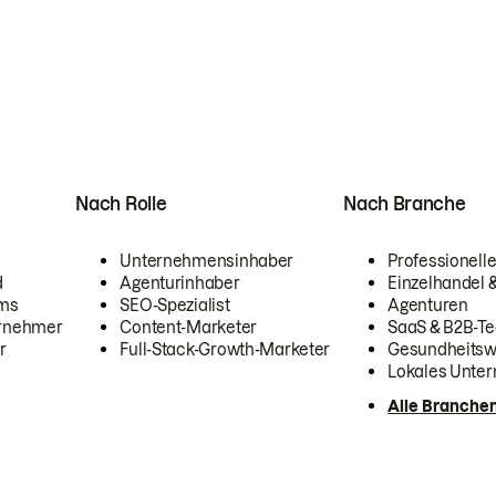
Nach Rolle
Nach Branche
Unternehmensinhaber
Professionelle
d
Agenturinhaber
Einzelhandel
ams
SEO-Spezialist
Agenturen
ernehmer
Content-Marketer
SaaS & B2B-Te
r
Full-Stack-Growth-Marketer
Gesundheits
Lokales Unte
Alle Branche