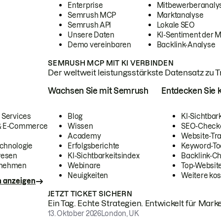
Enterprise
Mitbewerberanaly
Semrush MCP
Marktanalyse
Semrush API
Lokale SEO
Unsere Daten
KI-Sentiment der 
Demo vereinbaren
Backlink-Analyse
SEMRUSH MCP MIT KI VERBINDEN
Der weltweit leistungsstärkste Datensatz zu Tra
Wachsen Sie mit Semrush
Entdecken Sie k
 Services
Blog
KI-Sichtbar
 & E-Commerce
Wissen
SEO-Check
Academy
Website-Tra
chnologie
Erfolgsberichte
Keyword-To
wesen
KI-Sichtbarkeitsindex
Backlink-C
rnehmen
Webinare
Top-Website
Neuigkeiten
Weitere kos
n anzeigen
JETZT TICKET SICHERN
Ein Tag. Echte Strategien. Entwickelt für Marke
13. Oktober 2026
London, UK