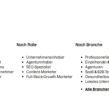
Nach Rolle
Nach Branche
Unternehmensinhaber
Professionelle
d
Agenturinhaber
Einzelhandel
ams
SEO-Spezialist
Agenturen
ernehmer
Content-Marketer
SaaS & B2B-Te
r
Full-Stack-Growth-Marketer
Gesundheits
Lokales Unte
Alle Branche