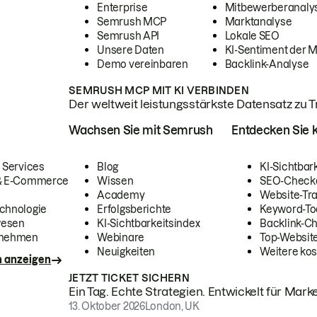
Enterprise
Mitbewerberanaly
Semrush MCP
Marktanalyse
Semrush API
Lokale SEO
Unsere Daten
KI-Sentiment der 
Demo vereinbaren
Backlink-Analyse
SEMRUSH MCP MIT KI VERBINDEN
Der weltweit leistungsstärkste Datensatz zu Tra
Wachsen Sie mit Semrush
Entdecken Sie k
 Services
Blog
KI-Sichtbar
 & E-Commerce
Wissen
SEO-Check
Academy
Website-Tra
chnologie
Erfolgsberichte
Keyword-To
wesen
KI-Sichtbarkeitsindex
Backlink-C
rnehmen
Webinare
Top-Website
Neuigkeiten
Weitere kos
n anzeigen
JETZT TICKET SICHERN
Ein Tag. Echte Strategien. Entwickelt für Marke
13. Oktober 2026
London, UK