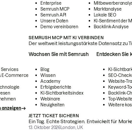
Enterprise
Mitbewerberanaly
Semrush MCP
Marktanalyse
Semrush API
Lokale SEO
Unsere Daten
KI-Sentiment der 
Demo vereinbaren
Backlink-Analyse
SEMRUSH MCP MIT KI VERBINDEN
Der weltweit leistungsstärkste Datensatz zu Tra
Wachsen Sie mit Semrush
Entdecken Sie k
 Services
Blog
KI-Sichtbar
 & E-Commerce
Wissen
SEO-Check
Academy
Website-Tra
chnologie
Erfolgsberichte
Keyword-To
wesen
KI-Sichtbarkeitsindex
Backlink-C
rnehmen
Webinare
Top-Website
Neuigkeiten
Weitere kos
n anzeigen
JETZT TICKET SICHERN
Ein Tag. Echte Strategien. Entwickelt für Marke
13. Oktober 2026
London, UK