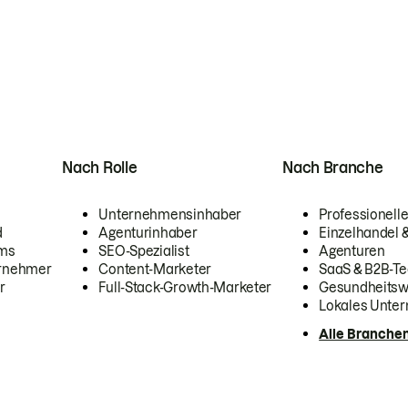
Nach Rolle
Nach Branche
Unternehmensinhaber
Professionelle
d
Agenturinhaber
Einzelhandel
ams
SEO-Spezialist
Agenturen
ernehmer
Content-Marketer
SaaS & B2B-Te
r
Full-Stack-Growth-Marketer
Gesundheits
Lokales Unte
Alle Branche