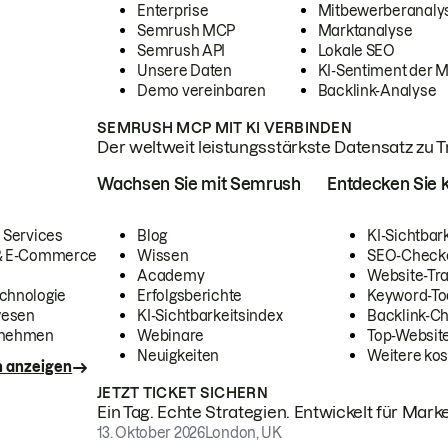
Enterprise
Mitbewerberanaly
Semrush MCP
Marktanalyse
Semrush API
Lokale SEO
Unsere Daten
KI-Sentiment der 
Demo vereinbaren
Backlink-Analyse
SEMRUSH MCP MIT KI VERBINDEN
Der weltweit leistungsstärkste Datensatz zu Tra
Wachsen Sie mit Semrush
Entdecken Sie k
 Services
Blog
KI-Sichtbar
 & E-Commerce
Wissen
SEO-Check
Academy
Website-Tra
chnologie
Erfolgsberichte
Keyword-To
wesen
KI-Sichtbarkeitsindex
Backlink-C
rnehmen
Webinare
Top-Website
Neuigkeiten
Weitere kos
n anzeigen
JETZT TICKET SICHERN
Ein Tag. Echte Strategien. Entwickelt für Marke
13. Oktober 2026
London, UK