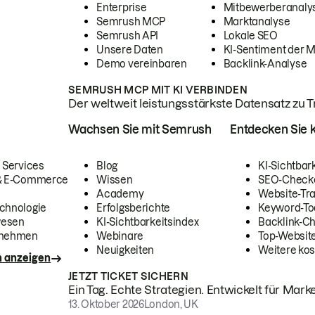
Enterprise
Mitbewerberanaly
Semrush MCP
Marktanalyse
Semrush API
Lokale SEO
Unsere Daten
KI-Sentiment der 
Demo vereinbaren
Backlink-Analyse
SEMRUSH MCP MIT KI VERBINDEN
Der weltweit leistungsstärkste Datensatz zu Tra
Wachsen Sie mit Semrush
Entdecken Sie k
 Services
Blog
KI-Sichtbar
 & E-Commerce
Wissen
SEO-Check
Academy
Website-Tra
chnologie
Erfolgsberichte
Keyword-To
wesen
KI-Sichtbarkeitsindex
Backlink-C
rnehmen
Webinare
Top-Website
Neuigkeiten
Weitere kos
n anzeigen
JETZT TICKET SICHERN
Ein Tag. Echte Strategien. Entwickelt für Marke
13. Oktober 2026
London, UK