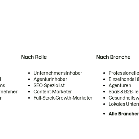
Nach Rolle
Nach Branche
Unternehmensinhaber
Professionelle
d
Agenturinhaber
Einzelhandel
ams
SEO-Spezialist
Agenturen
ernehmer
Content-Marketer
SaaS & B2B-Te
r
Full-Stack-Growth-Marketer
Gesundheits
Lokales Unte
Alle Branche