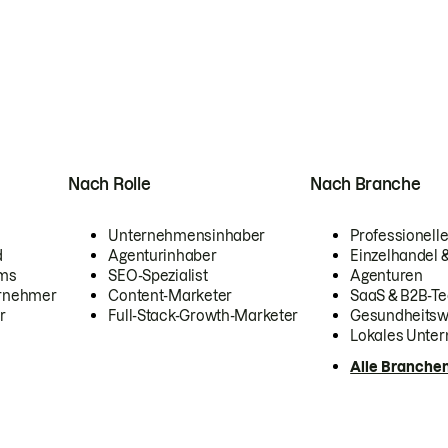
Nach Rolle
Nach Branche
Unternehmensinhaber
Professionelle
d
Agenturinhaber
Einzelhandel
ams
SEO-Spezialist
Agenturen
ernehmer
Content-Marketer
SaaS & B2B-Te
r
Full-Stack-Growth-Marketer
Gesundheits
Lokales Unte
Alle Branche