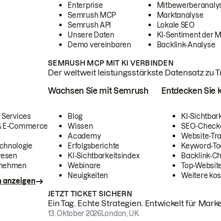
Enterprise
Mitbewerberanaly
Semrush MCP
Marktanalyse
Semrush API
Lokale SEO
Unsere Daten
KI-Sentiment der 
Demo vereinbaren
Backlink-Analyse
SEMRUSH MCP MIT KI VERBINDEN
Der weltweit leistungsstärkste Datensatz zu Tra
Wachsen Sie mit Semrush
Entdecken Sie k
 Services
Blog
KI-Sichtbar
 & E-Commerce
Wissen
SEO-Check
Academy
Website-Tra
chnologie
Erfolgsberichte
Keyword-To
wesen
KI-Sichtbarkeitsindex
Backlink-C
rnehmen
Webinare
Top-Website
Neuigkeiten
Weitere kos
n anzeigen
JETZT TICKET SICHERN
Ein Tag. Echte Strategien. Entwickelt für Marke
13. Oktober 2026
London, UK