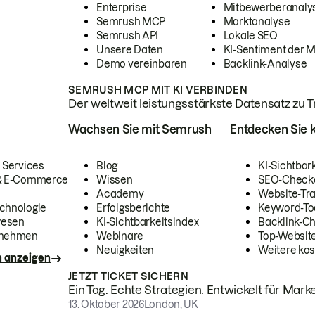
Enterprise
Mitbewerberanaly
Semrush MCP
Marktanalyse
Semrush API
Lokale SEO
Unsere Daten
KI-Sentiment der 
Demo vereinbaren
Backlink-Analyse
SEMRUSH MCP MIT KI VERBINDEN
Der weltweit leistungsstärkste Datensatz zu Tra
Wachsen Sie mit Semrush
Entdecken Sie k
 Services
Blog
KI-Sichtbar
 & E-Commerce
Wissen
SEO-Check
Academy
Website-Tra
chnologie
Erfolgsberichte
Keyword-To
wesen
KI-Sichtbarkeitsindex
Backlink-C
rnehmen
Webinare
Top-Website
Neuigkeiten
Weitere kos
n anzeigen
JETZT TICKET SICHERN
Ein Tag. Echte Strategien. Entwickelt für Marke
13. Oktober 2026
London, UK