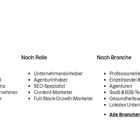
Nach Rolle
Nach Branche
Unternehmensinhaber
Professionelle
d
Agenturinhaber
Einzelhandel
ams
SEO-Spezialist
Agenturen
ernehmer
Content-Marketer
SaaS & B2B-Te
r
Full-Stack-Growth-Marketer
Gesundheits
Lokales Unte
Alle Branche