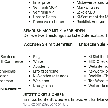
Enterprise
Mitbewerberanaly
Semrush MCP
Marktanalyse
Semrush API
Lokale SEO
Unsere Daten
KI-Sentiment der 
Demo vereinbaren
Backlink-Analyse
SEMRUSH MCP MIT KI VERBINDEN
Der weltweit leistungsstärkste Datensatz zu Tra
Wachsen Sie mit Semrush
Entdecken Sie k
 Services
Blog
KI-Sichtbar
 & E-Commerce
Wissen
SEO-Check
Academy
Website-Tra
chnologie
Erfolgsberichte
Keyword-To
wesen
KI-Sichtbarkeitsindex
Backlink-C
rnehmen
Webinare
Top-Website
Neuigkeiten
Weitere kos
n anzeigen
JETZT TICKET SICHERN
Ein Tag. Echte Strategien. Entwickelt für Marke
13. Oktober 2026
London, UK