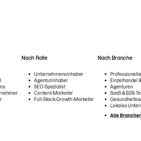
Nach Rolle
Nach Branche
Unternehmensinhaber
Professionelle
d
Agenturinhaber
Einzelhandel
ams
SEO-Spezialist
Agenturen
ernehmer
Content-Marketer
SaaS & B2B-Te
r
Full-Stack-Growth-Marketer
Gesundheits
Lokales Unte
Alle Branche