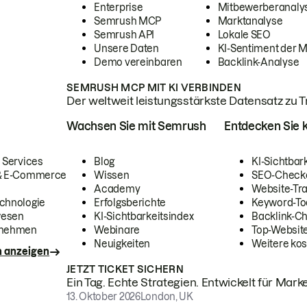
Enterprise
Mitbewerberanaly
Semrush MCP
Marktanalyse
Semrush API
Lokale SEO
Unsere Daten
KI-Sentiment der 
Demo vereinbaren
Backlink-Analyse
SEMRUSH MCP MIT KI VERBINDEN
Der weltweit leistungsstärkste Datensatz zu Tra
Wachsen Sie mit Semrush
Entdecken Sie k
 Services
Blog
KI-Sichtbar
 & E-Commerce
Wissen
SEO-Check
Academy
Website-Tra
chnologie
Erfolgsberichte
Keyword-To
wesen
KI-Sichtbarkeitsindex
Backlink-C
rnehmen
Webinare
Top-Website
Neuigkeiten
Weitere kos
n anzeigen
JETZT TICKET SICHERN
Ein Tag. Echte Strategien. Entwickelt für Marke
13. Oktober 2026
London, UK