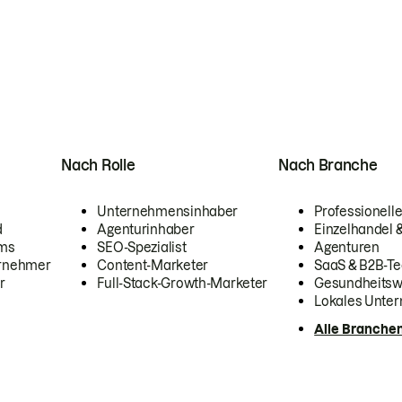
Nach Rolle
Nach Branche
Unternehmensinhaber
Professionelle
d
Agenturinhaber
Einzelhandel
ams
SEO-Spezialist
Agenturen
ernehmer
Content-Marketer
SaaS & B2B-Te
r
Full-Stack-Growth-Marketer
Gesundheits
Lokales Unte
Alle Branche