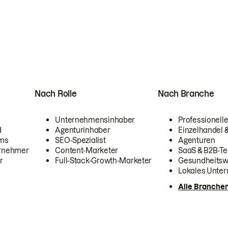
Nach Rolle
Nach Branche
Unternehmensinhaber
Professionelle
d
Agenturinhaber
Einzelhandel
ams
SEO-Spezialist
Agenturen
ernehmer
Content-Marketer
SaaS & B2B-Te
r
Full-Stack-Growth-Marketer
Gesundheits
Lokales Unte
Alle Branche