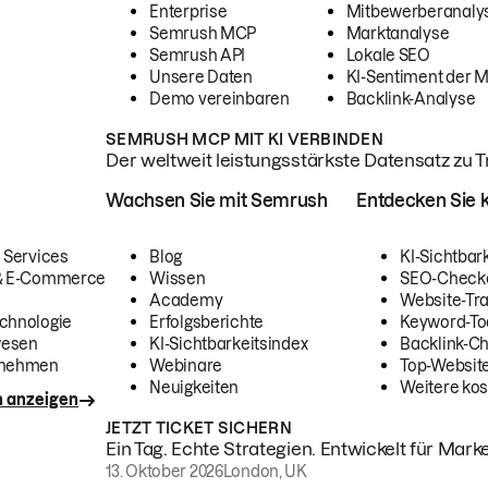
Enterprise
Mitbewerberanaly
Semrush MCP
Marktanalyse
Semrush API
Lokale SEO
Unsere Daten
KI-Sentiment der 
Demo vereinbaren
Backlink-Analyse
SEMRUSH MCP MIT KI VERBINDEN
Der weltweit leistungsstärkste Datensatz zu Tra
Wachsen Sie mit Semrush
Entdecken Sie k
 Services
Blog
KI-Sichtbar
 & E-Commerce
Wissen
SEO-Check
Academy
Website-Tra
chnologie
Erfolgsberichte
Keyword-To
wesen
KI-Sichtbarkeitsindex
Backlink-C
rnehmen
Webinare
Top-Website
Neuigkeiten
Weitere kos
n anzeigen
JETZT TICKET SICHERN
Ein Tag. Echte Strategien. Entwickelt für Marke
13. Oktober 2026
London, UK