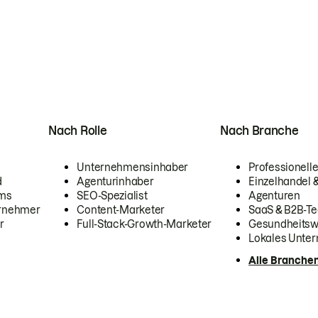
Nach Rolle
Nach Branche
Unternehmensinhaber
Professionelle
d
Agenturinhaber
Einzelhandel
ams
SEO-Spezialist
Agenturen
ernehmer
Content-Marketer
SaaS & B2B-Te
r
Full-Stack-Growth-Marketer
Gesundheits
Lokales Unte
Alle Branche