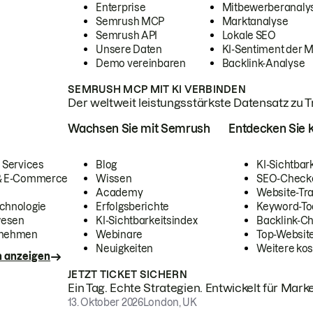
Enterprise
Mitbewerberanaly
Semrush MCP
Marktanalyse
Semrush API
Lokale SEO
Unsere Daten
KI-Sentiment der 
Demo vereinbaren
Backlink-Analyse
SEMRUSH MCP MIT KI VERBINDEN
Der weltweit leistungsstärkste Datensatz zu Tra
Wachsen Sie mit Semrush
Entdecken Sie k
 Services
Blog
KI-Sichtbar
 & E-Commerce
Wissen
SEO-Check
Academy
Website-Tra
chnologie
Erfolgsberichte
Keyword-To
wesen
KI-Sichtbarkeitsindex
Backlink-C
rnehmen
Webinare
Top-Website
Neuigkeiten
Weitere kos
n anzeigen
JETZT TICKET SICHERN
Ein Tag. Echte Strategien. Entwickelt für Marke
13. Oktober 2026
London, UK