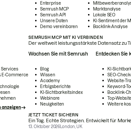
Enterprise
Mitbewerberanaly
Semrush MCP
Marktanalyse
Semrush API
Lokale SEO
Unsere Daten
KI-Sentiment der 
Demo vereinbaren
Backlink-Analyse
SEMRUSH MCP MIT KI VERBINDEN
Der weltweit leistungsstärkste Datensatz zu Tra
Wachsen Sie mit Semrush
Entdecken Sie k
 Services
Blog
KI-Sichtbar
 & E-Commerce
Wissen
SEO-Check
Academy
Website-Tra
chnologie
Erfolgsberichte
Keyword-To
wesen
KI-Sichtbarkeitsindex
Backlink-C
rnehmen
Webinare
Top-Website
Neuigkeiten
Weitere kos
n anzeigen
JETZT TICKET SICHERN
Ein Tag. Echte Strategien. Entwickelt für Marke
13. Oktober 2026
London, UK