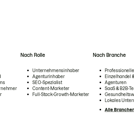
Nach Rolle
Nach Branche
Unternehmensinhaber
Professionelle
d
Agenturinhaber
Einzelhandel
ams
SEO-Spezialist
Agenturen
ernehmer
Content-Marketer
SaaS & B2B-Te
r
Full-Stack-Growth-Marketer
Gesundheits
Lokales Unte
Alle Branche