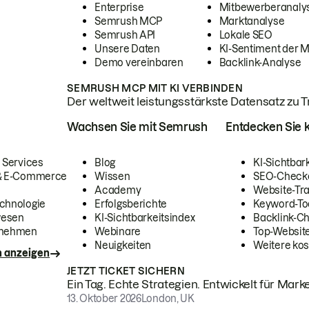
Enterprise
Mitbewerberanaly
Semrush MCP
Marktanalyse
Semrush API
Lokale SEO
Unsere Daten
KI-Sentiment der 
Demo vereinbaren
Backlink-Analyse
SEMRUSH MCP MIT KI VERBINDEN
Der weltweit leistungsstärkste Datensatz zu Tra
Wachsen Sie mit Semrush
Entdecken Sie k
 Services
Blog
KI-Sichtbar
 & E-Commerce
Wissen
SEO-Check
Academy
Website-Tra
chnologie
Erfolgsberichte
Keyword-To
wesen
KI-Sichtbarkeitsindex
Backlink-C
rnehmen
Webinare
Top-Website
Neuigkeiten
Weitere kos
n anzeigen
JETZT TICKET SICHERN
Ein Tag. Echte Strategien. Entwickelt für Marke
13. Oktober 2026
London, UK