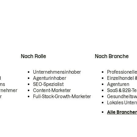
Nach Rolle
Nach Branche
Unternehmensinhaber
Professionelle
d
Agenturinhaber
Einzelhandel
ams
SEO-Spezialist
Agenturen
ernehmer
Content-Marketer
SaaS & B2B-Te
r
Full-Stack-Growth-Marketer
Gesundheits
Lokales Unte
Alle Branche