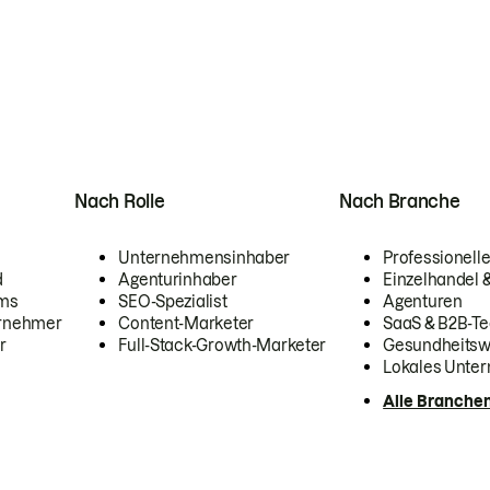
Nach Rolle
Nach Branche
Unternehmensinhaber
Professionelle
d
Agenturinhaber
Einzelhandel
ams
SEO-Spezialist
Agenturen
ernehmer
Content-Marketer
SaaS & B2B-Te
r
Full-Stack-Growth-Marketer
Gesundheits
Lokales Unte
Alle Branche