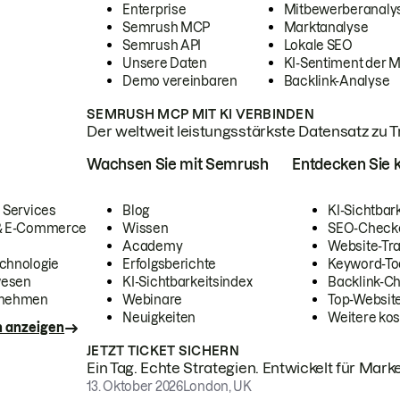
Enterprise
Mitbewerberanaly
Semrush MCP
Marktanalyse
Semrush API
Lokale SEO
Unsere Daten
KI-Sentiment der 
Demo vereinbaren
Backlink-Analyse
SEMRUSH MCP MIT KI VERBINDEN
Der weltweit leistungsstärkste Datensatz zu Tra
Wachsen Sie mit Semrush
Entdecken Sie k
 Services
Blog
KI-Sichtbar
 & E-Commerce
Wissen
SEO-Check
Academy
Website-Tra
chnologie
Erfolgsberichte
Keyword-To
wesen
KI-Sichtbarkeitsindex
Backlink-C
rnehmen
Webinare
Top-Website
Neuigkeiten
Weitere kos
n anzeigen
JETZT TICKET SICHERN
Ein Tag. Echte Strategien. Entwickelt für Marke
13. Oktober 2026
London, UK